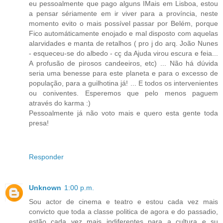
eu pessoalmente que pago alguns IMais em Lisboa, estou
a pensar sériamente em ir viver para a província, neste
momento evito o mais possível passar por Belém, porque
Fico automáticamente enojado e mal disposto com aquelas
alarvidades e manta de retalhos ( pro j do arq. João Nunes
- esqueceu-se do albedo - cç da Ajuda virou escura e feia...
A profusão de pirosos candeeiros, etc) ... Não há dúvida
seria uma benesse para este planeta e para o excesso de
população, para a guilhotina já! ... E todos os intervenientes
ou coniventes. Esperemos que pelo menos paguem
através do karma :)
Pessoalmente já não voto mais e quero esta gente toda
presa!
Responder
Unknown
1:00 p.m.
Sou actor de cinema e teatro e estou cada vez mais
convicto que toda a classe politica de agora e do passadio,
estão cada vez mais indiferentes para a cultura e su