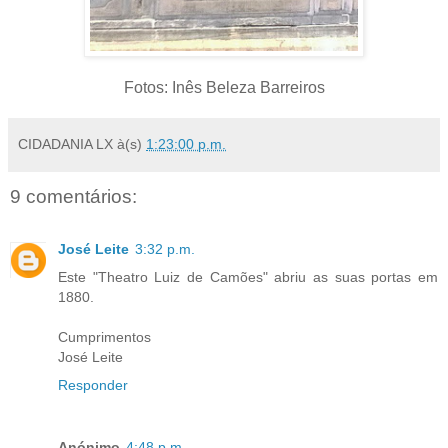
Fotos: Inês Beleza Barreiros
CIDADANIA LX
à(s)
1:23:00 p.m.
9 comentários:
José Leite
3:32 p.m.
Este "Theatro Luiz de Camões" abriu as suas portas em
1880.
Cumprimentos
José Leite
Responder
Anónimo
4:48 p.m.