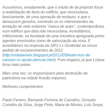
Assumimos, erradamente, que o intuito de tal projecto fosse
a reabilitação de facto do edifício, que necessitava,
basicamente, de uma operação de restauro, e que o
deixassem genuíno, eximindo-se os intervenientes da
tentação de nele exibirem "marca de autor", contemporânea,
num edifício que dela não necessitava. Acreditámos,
infelizmente, na bondade de uma iniciativa apregoada pelos
agentes envolvidos como de valorização da zona. E
acreditámos na resposta da SRU Lx Ocidental ao nosso
pedido de esclarecimentos de 2012
(
http://cidadanialx.blogspot.pt/2012/05/teatro-luis-de-
camoes-cc-ajuda-atencao.html
). Puro engano, já que Lisboa
ficou mais pobre.
Mais uma vez, os responsáveis pela destruição de
património na cidade ficarão impunes.
Melhores cumprimentos
Paulo Ferrero, Bernardo Ferreira de Carvalho, Gonçalo
Cornélio da Silva, Jorge Pinto, Maria de Morais, Luís Serpa,