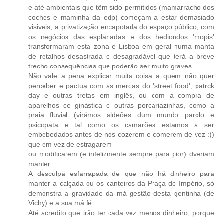
e até ambientais que têm sido permitidos (mamarracho dos
coches e maminha da edp) começam a estar demasiado
visiveis, a privatização encapotada do espaço público, com
os negócios das esplanadas e dos hediondos 'mopis'
transformaram esta zona e Lisboa em geral numa manta
de retalhos desastrada e desagradável que terá a breve
trecho consequências que poderão ser muito graves.
Não vale a pena explicar muita coisa a quem não quer
perceber e pactua com as merdas do 'street food', patrck
day e outras tretas em inglês, ou com a compra de
aparelhos de ginástica e outras porcariazinhas, como a
praia fluvial (virámos aldeões dum mundo parolo e
psicopata e tal como os camarões estamos a ser
embebedados antes de nos cozerem e comerem de vez :))
que em vez de estragarem
ou modificarem (e infelizmente sempre para pior) dveriam
manter.
A desculpa esfarrapada de que não há dinheiro para
manter a calçada ou os canteiros da Praça do Império, só
demonstra a gravidade da má gestão desta gentinha (de
Vichy) e a sua má fé.
Até acredito que irão ter cada vez menos dinheiro, porque